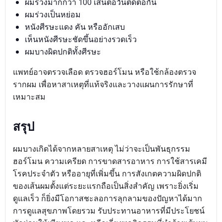
ผมร่วงมากกว่า 100 เส้นต่อวันติดต่อกัน
ผมร่วงเป็นหย่อม
หนังศีรษะแดง คัน หรืออักเสบ
เห็นหนังศีรษะชัดขึ้นอย่างรวดเร็ว
ผมบางผิดปกติทั้งศีรษะ
แพทย์อาจตรวจเลือด ตรวจฮอร์โมน หรือใช้กล้องตรวจ
รากผม เพื่อหาสาเหตุที่แท้จริงและวางแผนการรักษาที่
เหมาะสม
สรุป
ผมบางเกิดได้จากหลายสาเหตุ ไม่ว่าจะเป็นพันธุกรรม
ฮอร์โมน ความเครียด การขาดสารอาหาร การใช้สารเคมี
โรคประจำตัว หรืออายุที่เพิ่มขึ้น การสังเกตความผิดปกติ
ของเส้นผมตั้งแต่ระยะแรกถือเป็นสิ่งสำคัญ เพราะยิ่งเริ่ม
ดูแลเร็ว ก็ยิ่งมีโอกาสชะลอการลุกลามของปัญหาได้มาก
การดูแลสุขภาพโดยรวม รับประทานอาหารที่มีประโยชน์